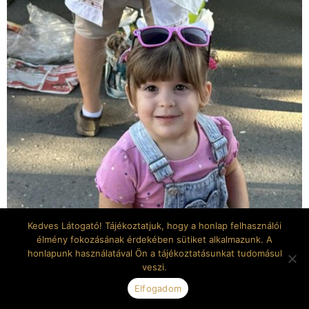
Kedves Látogató! Tájékoztatjuk, hogy a honlap felhasználói
élmény fokozásának érdekében sütiket alkalmazunk. A
honlapunk használatával Ön a tájékoztatásunkat tudomásul
veszi.
Elfogadom