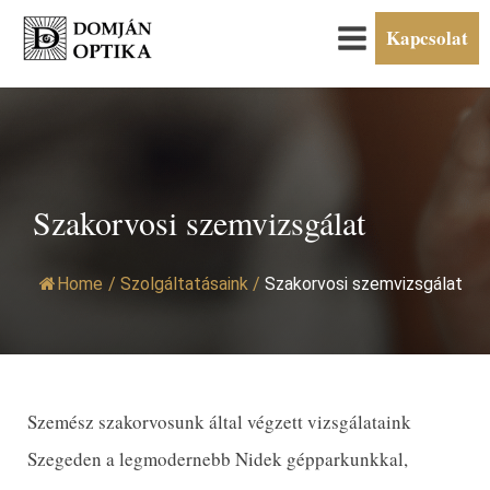
Kapcsolat
Szakorvosi szemvizsgálat
Home
/
Szolgáltatásaink
/
Szakorvosi szemvizsgálat
Szemész szakorvosunk által végzett vizsgálataink
Szegeden a legmodernebb Nidek gépparkunkkal,