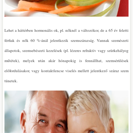
Lehet a háttérben hormonális ok, pl. nőknél a változókor, de a 65 év feletti
férfiak és nők 60 %-ánál jelentkezik szemszárazság. Vannak szemészeti
állapotok, szemsebészeti kezelések (pl. lézeres refraktív vagy szürkehályog
műtétek), melyek után akár hónapokig is fennállhat, szemsérülések
előfordulásakor, vagy kontaktlencse viselés mellett jelentkező száraz szem
tünetek.