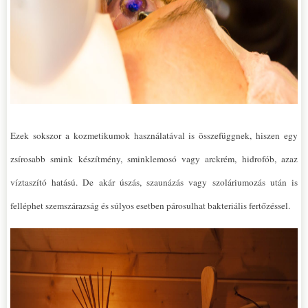
Ezek sokszor a kozmetikumok használatával is összefüggnek, hiszen egy
zsírosabb smink készítmény, sminklemosó vagy arckrém, hidrofób, azaz
víztaszító hatású. De akár úszás, szaunázás vagy szoláriumozás után is
felléphet szemszárazság és súlyos esetben párosulhat bakteriális fertőzéssel.