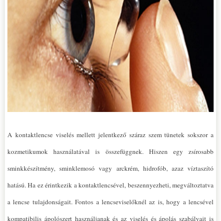
A kontaktlencse viselés mellett jelentkező száraz szem tünetek sokszor a
kozmetikumok használatával is összefüggnek. Hiszen egy zsírosabb
sminkkészítmény, sminklemosó vagy arckrém, hidrofób, azaz víztaszító
hatású. Ha ez érintkezik a kontaktlencsével, beszennyezheti, megváltoztatva
a lencse tulajdonságait. Fontos a lencseviselőknél az is, hogy a lencsével
kompatibilis ápolószert használjanak és az viselés és ápolás szabályait is