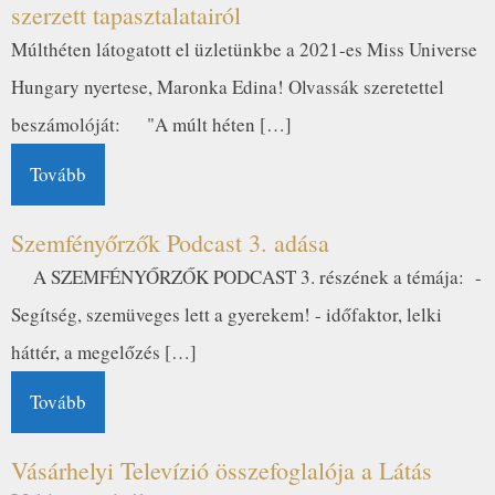
szerzett tapasztalatairól
Múlthéten látogatott el üzletünkbe a 2021-es Miss Universe
Hungary nyertese, Maronka Edina! Olvassák szeretettel
beszámolóját: "A múlt héten […]
Tovább
Szemfényőrzők Podcast 3. adása
A SZEMFÉNYŐRZŐK PODCAST 3. részének a témája: -
Segítség, szemüveges lett a gyerekem! - időfaktor, lelki
háttér, a megelőzés […]
Tovább
Vásárhelyi Televízió összefoglalója a Látás