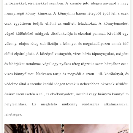
fertőzésekkel, sérülésekkel szemben. A szembe jutó idegen anyagot a nagy
mennyiségű könny kimossa. A könnyfilm három rétegből épül fel, s ezek
csak együttesen tudják ellátni az említett feladatokat. A könnytermelést
végző különböző mirigyek diszfunkciója is okozhat panaszt. Kívülről egy
vékony, olajos réteg stabilizálja a könnyet és megakadályozza annak idő
előtti elpárolgását. A középső vastagabb, vizes bázis tápanyagokat, oxigént
és fehérjéket tartalmaz, végül egy nyákos réteg rögzíti a szem hámjához ezt a
vizes könnyfilmet. Nedvesen tartja és megvédi a szaru – ill. kötőhártyát, és
védelme által a szembe kerülő idegen testek is nehezebben okoznak sérülést.
Száraz szem esetén a cél, az elvékonyodott, instabil vagy hiányzó könnyfilm
helyreállítása. Ez megfelelő műkönny rendszeres alkalmazásával
lehetséges.