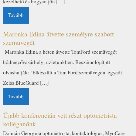
kezelhető és hogyan jön […]
Tovább
Maronka Edina átvette személyre szabott
szemüvegét
Maronka Edina a héten átvette TomFord szemüvegét
hódmezővásárhelyi üzletünkben. Beszámolóját itt
olvashatják: "Elkészült a Tom Ford szemüvegem egyedi
Zeiss BlueGuard […]
Tovább
Újabb konferencián vett részt optometrista
kolléganőnk
Domján Georgina optometrista, kontaktológus, MyoCare