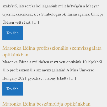
szakértő, látszerész kolláganőnk múlt hétvégén a Magyar
Gyermekszemészek és Strabológusok Társaságának Ünnepi
Ülésén vett részt. […]
Tovább
Maronka Edina professzionális szemvizsgálata
optikánkban
Maronka Edina a múlthéten részt vett optikánk 10 lépésből
álló professzionális szemvizsgálatán! A Miss Universe
Hungary 2021 győztese, bizony feladta […]
Tovább
Maronka Edina beszámolója optikánkban