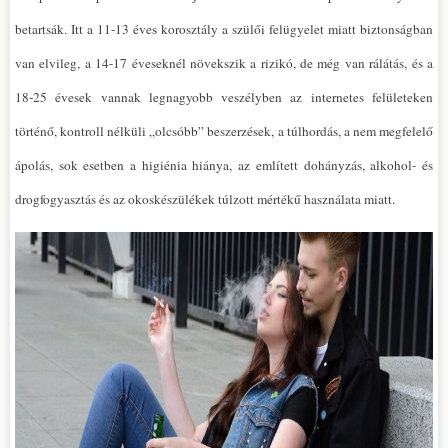
betartsák. Itt a 11-13 éves korosztály a szülői felügyelet miatt biztonságban
van elvileg, a 14-17 éveseknél növekszik a rizikó, de még van rálátás, és a
18-25 évesek vannak legnagyobb veszélyben az internetes felületeken
történő, kontroll nélküli „olcsóbb” beszerzések, a túlhordás, a nem megfelelő
ápolás, sok esetben a higiénia hiánya, az említett dohányzás, alkohol- és
drogfogyasztás és az okoskészülékek túlzott mértékű használata miatt.