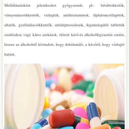
Mellékhatásként jelentkezhet gyógyszerek, pl.: bétablokkolók,
vérnyomáscsökkentők, vízhajtók, antihisztaminok, fájdalomcsillapítók,
altatók, gyulladáscsökkentők, antidepresszánsok, fogamzásgátló tabletták
szedésekor, vagy káros szokások, túlzott kávé-és alkoholfogyasztás esetén,
hiszen az alkoholról köztudott, hogy dehidratáló, a kávéról, hogy vízhajtó
hatású.