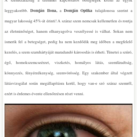
A szemszárazság a szemmel kapcsolatos betegségek közül az egyik
Domján Ilona,
Domján Optika
leggyakoribb.
a
tulajdonosa szerint a
magyar lakosság 45%-át érinti! A száraz szem nemcsak kellemetlen és rontja
az életminőséget, hanem elhanyagolva veszélyessé is válhat. Sokan nem
ismerik fel a betegséget, pedig ha nem kezdődik meg időben a megfelelő
kezelés, a szem szaruhártyáját maradandó károsodás is érheti. Tünetei a szúró,
égő, homokszemcseérzet, viszketés, homályos látás, szemfáradtság,
könnyezés, fényérzékenység, szemvörösség. Egy szakember által végzett
látásvizsgálat során megállapításra kerül, hogy van-e szó száraz szemről,
ezért is érdemes évente ellenőrzésen részt venni.