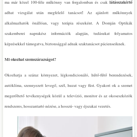
látásszakértő
ma már közel 100-féle műkönny van forgalomban és csak
!
adhat vizsgálat után megfelelő tanácsot
Az ajánlott műkönnyek
alkalmazhatók önállóan, vagy terápia részeként. A Domján Optikák
szakemberei naprakész információk alapján, tudásukat folyamatos
képzésekkel támogatva, biztonsággal adnak szaktanácsot pácienseiknek.
Mi okozhat szemszárazságot?
Okozhatja a száraz környezet, légkondicionáló, hűtő-fűtő berendezések,
autóklíma, szennyezett levegő, szél, huzat vagy füst. Gyakori ok a szemet
megerőltető tevékenységek közül a televízió, monitor és az okoseszközök
rendszeres, hosszantartó nézése, a hosszú- vagy éjszakai vezetés.