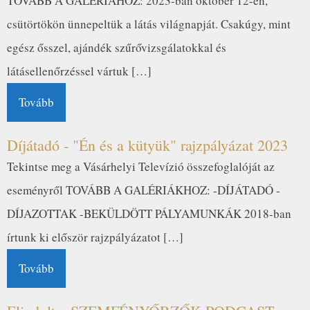
TOVÁBB A GALÉRIÁHOZ: 2023-ban október 12-én,
csütörtökön ünnepeltük a látás világnapját. Csakúgy, mint
egész ősszel, ajándék szűrővizsgálatokkal és
látásellenőrzéssel vártuk […]
Tovább
Díjátadó - "Én és a kütyük" rajzpályázat 2023
Tekintse meg a Vásárhelyi Televízió összefoglalóját az
eseményről TOVÁBB A GALÉRIÁKHOZ: -DÍJÁTADÓ -
DÍJAZOTTAK -BEKÜLDÖTT PÁLYAMUNKÁK 2018-ban
írtunk ki először rajzpályázatot […]
Tovább