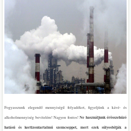
Fogyasszunk elegendő mennyiségű folyadékot, figyeljünk a kávé- és
N
e használjunk érösszehúzó
alkoholmennyiség bevitelére! Nagyon fontos!
hatású és kortizontartalmú szemcseppet, mert ezek súlyosbítják a