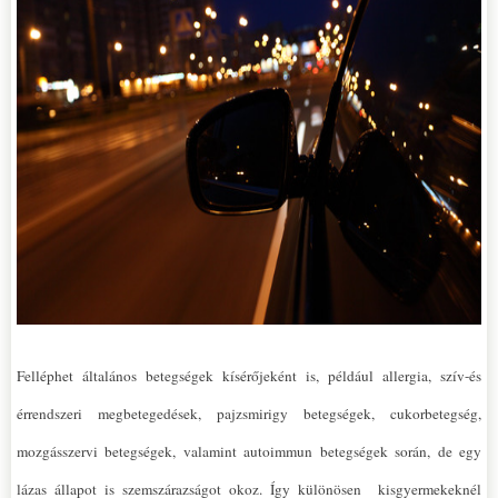
Felléphet általános betegségek kísérőjeként is, például allergia, szív-és
érrendszeri megbetegedések, pajzsmirigy betegségek, cukorbetegség,
mozgásszervi betegségek, valamint autoimmun betegségek során, de egy
lázas állapot is szemszárazságot okoz.
Így különösen kisgyermekeknél