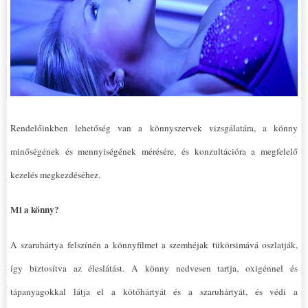
Rendelőinkben lehetőség van a könnyszervek vizsgálatára, a könny
minőségének és mennyiségének mérésére, és konzultációra a megfelelő
kezelés megkezdéséhez.
Mi a könny?
A szaruhártya felszínén a könnyfilmet a szemhéjak tükörsimává oszlatják,
így biztosítva az éleslátást. A könny nedvesen tartja, oxigénnel és
tápanyagokkal látja el a kötőhártyát és a szaruhártyát, és védi a