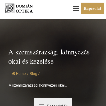
Kapcsolat
A szemszárazság, könnyezés
okai és kezelése
Home
/
Blog
/
A szemszárazság, könnyezés okai...
Kategóriák