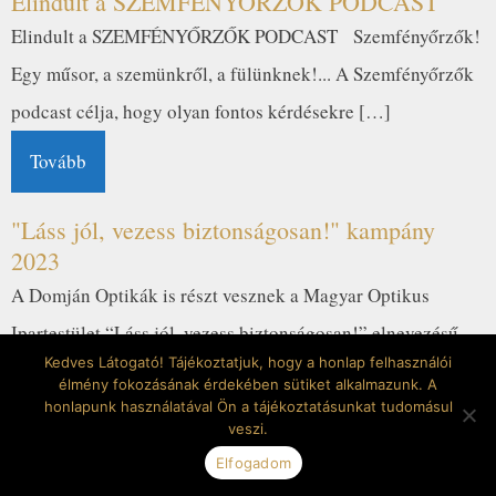
Elindult a SZEMFÉNYŐRZŐK PODCAST
Elindult a SZEMFÉNYŐRZŐK PODCAST Szemfényőrzők!
Egy műsor, a szemünkről, a fülünknek!... A Szemfényőrzők
podcast célja, hogy olyan fontos kérdésekre […]
Tovább
"Láss jól, vezess biztonságosan!" kampány
2023
A Domján Optikák is részt vesznek a Magyar Optikus
Ipartestület “Láss jól, vezess biztonságosan!” elnevezésű
Kedves Látogató! Tájékoztatjuk, hogy a honlap felhasználói
közlekedésbiztonsági kampányának nyereményjátékában! A
élmény fokozásának érdekében sütiket alkalmazunk. A
program […]
honlapunk használatával Ön a tájékoztatásunkat tudomásul
veszi.
Tovább
Elfogadom