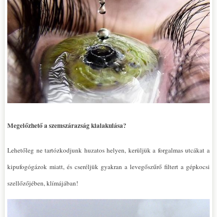
Megelőzhető a szemszárazság kialakulása?
Lehetőleg ne tartózkodjunk huzatos helyen, kerüljük a forgalmas utcákat a
kipufogógázok miatt, és cseréljük gyakran a levegőszűrő filtert a gépkocsi
szellőzőjében, klímájában!