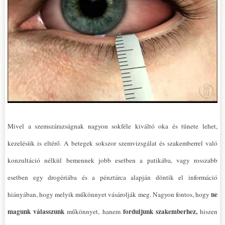
Mivel a szemszárazságnak nagyon sokféle kiváltó oka és tünete lehet,
kezelésük is eltérő. A betegek sokszor szemvizsgálat és szakemberrel való
konzultáció nélkül bemennek jobb esetben a patikába, vagy rosszabb
esetben egy drogériába és a pénztárca alapján döntik el információ
ne
hiányában, hogy melyik műkönnyet vásárolják meg. Nagyon fontos, hogy
magunk válasszunk
forduljunk szakemberhez,
műkönnyet, hanem
hiszen