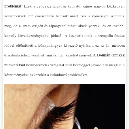
problémát!
Ezek a gyógyszertárakban kapható, sajnos nagyon közkedvelt
készítmények épp érösszehúzó hatásuk miatt csak a vörösséget szüntetik
meg, de a szem oxigén-és tápanyagellátását akadályozzák, és ez további
komoly következményekkel járhat! A kozmetikumok, a szempilla festése
idővel eltömítheti a könnymirigyek kivezető nyílásait, ez az ún. meibom
Domján
Optikák
disszfunkcióhoz vezethet, ami szintén kezelést igényel. A
munkatársai
könnytermelés vizsgálat után készséggel javasolnak megfelelő
készítményeket és kezelést a különböző problémákra.